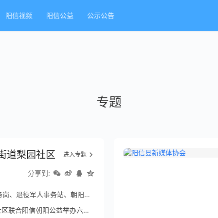
阳信视频
阳信公益
公示公告
专题
街道梨园社区
进入专题
分享到:
事务站、朝阳公益温情守护学子逐梦路
益举办六一儿童节暨首届睦邻节主题活动