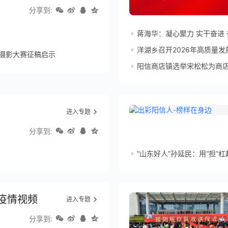
分享到:
蒋海华：凝心聚力 实干奋进
洋湖乡召开2026年高质量发
节摄影大赛征稿启示
阳信商店镇选举宋松松为商
进入专题
分享到:
“山东好人”孙延民：用“担”杠起
疫情视频
进入专题
分享到: