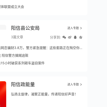
媒体联盟成立大会
阳信县公安局
进入专题
3篇文章
分享到:
恋骗财3.8万，警方紧急提醒：这些套路正在掏空你的钱包！
 阳信警方擒贼追赃
15小时破获系列砸车盗窃案件
阳信政能量
进入专题
弘扬主旋律，凝聚正能量，传递阳信好声音！