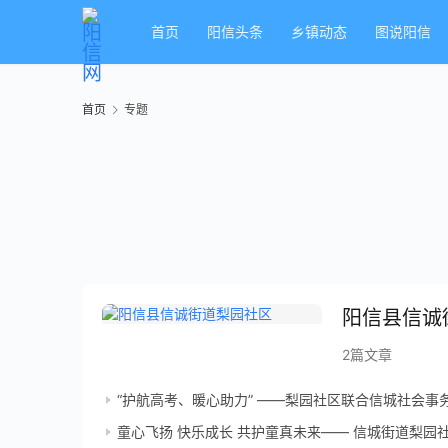
首页
阳信头条
乡镇动态
图说阳信
首页
专题
阳信县信诚
2篇文章
“护航高考、暖心助力” ——梨园社区联合信城社会事务岗、退役军人
童心飞扬 快乐成长 共护童真未来—— 信城街道梨园社区联合阳信朝阳公