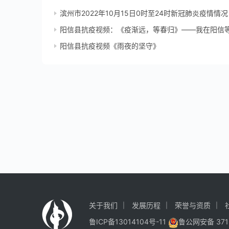
滨州市2022年10月15日0时至24时新冠肺炎疫情情况
阳信县抗疫视频：《疫渐远，等春归》——我在阳信
阳信县抗疫视频《雨夜的坚守》
关于我们
发展历程
荣誉与资质
鲁ICP备13014104号-11
鲁公网安备 371