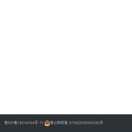
信
登录
注册
阳
信
视
频
阳
信
公
益
公
示
公
告
鲁ICP备13014104号-11
鲁公网安备 37162202000030号