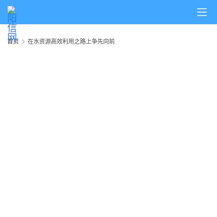
首
首页
在水资源高效利用之路上争先向前
页
阳
信
头
条
乡
镇
动
态
图
说