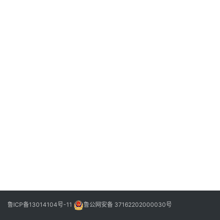
信
登录
注册
阳
信
视
频
阳
信
公
益
公
示
公
告
鲁ICP备13014104号-11
鲁公网安备 37162202000030号