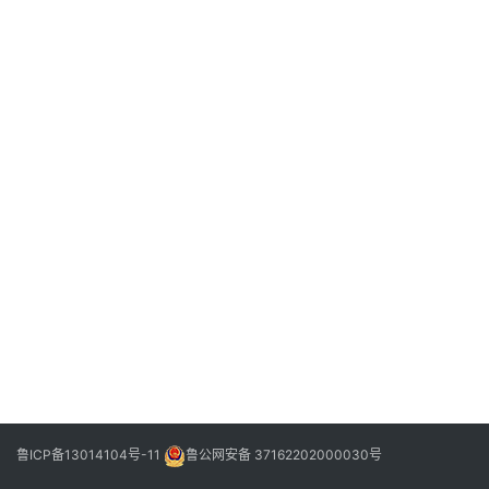
信
登录
注册
阳
信
视
频
阳
信
公
益
公
示
公
告
鲁ICP备13014104号-11
鲁公网安备 37162202000030号