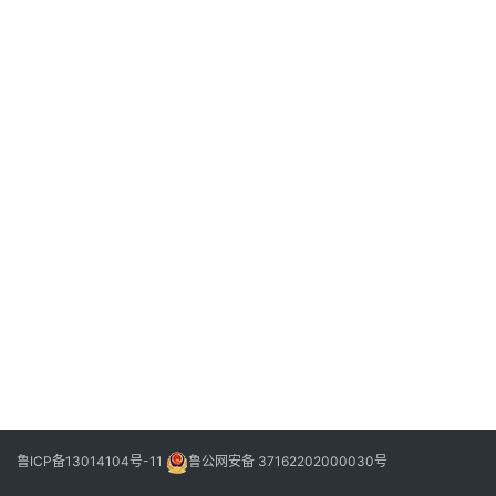
信
登录
注册
阳
信
视
频
阳
信
公
益
公
示
公
告
鲁ICP备13014104号-11
鲁公网安备 37162202000030号