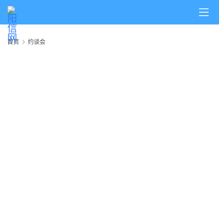
首
页
首页
约谈会
阳
信
头
条
乡
镇
动
态
图
说
阳