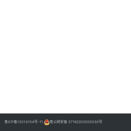
信
登录
注册
阳
信
视
频
阳
信
公
益
公
示
公
告
鲁ICP备13014104号-11
鲁公网安备 37162202000030号