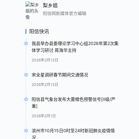
梨乡姐
阳信网新媒体官方编辑
阳信快讯
我县举办县委理论学习中心组2026年第2次集
体学习研讨 蒋海华主持
2026年2月13日
宋全星调研春节期间交通情况
2026年2月13日
阳信县气象台发布大雾橙色预警信号[II级/严
重]
2026年2月1日
滨州市10月15日0时至24时新冠肺炎疫情情
况