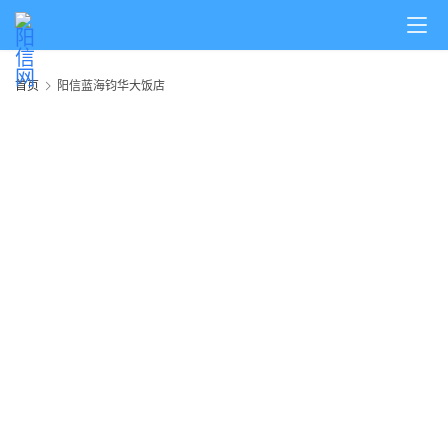
首页
阳信蓝海钧华大饭店
首
页
阳
信
头
条
乡
镇
动
态