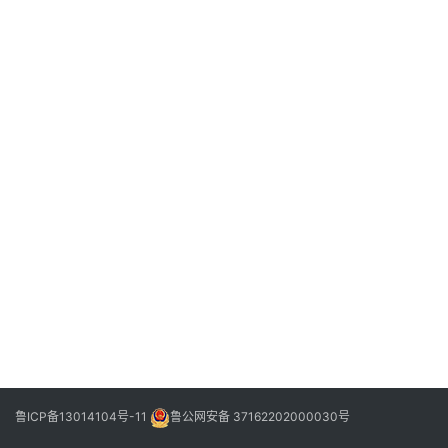
信
登录
注册
阳
信
视
频
阳
信
公
益
公
示
公
告
鲁ICP备13014104号-11
鲁公网安备 37162202000030号