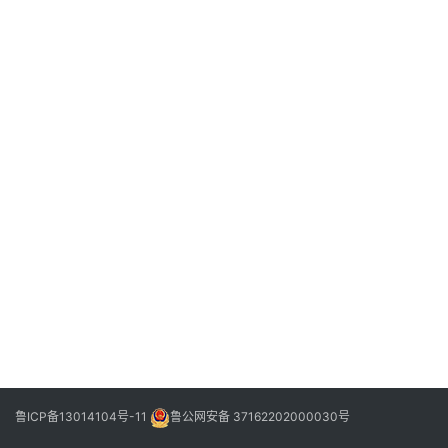
信
登录
注册
阳
信
视
频
阳
信
公
益
公
示
公
告
鲁ICP备13014104号-11
鲁公网安备 37162202000030号