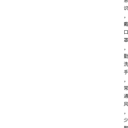
首
页
阳
信
头
条
乡
镇
动
态