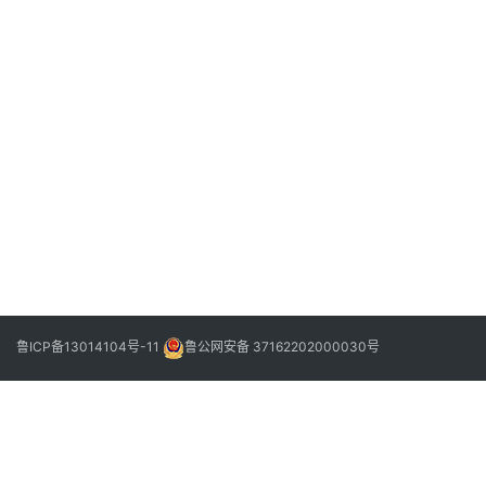
2022
年3
月16
日
阳
信
县
下
2022
3
一
年3
0
篇
月16
日
例
新
冠
阳
性
者
鲁ICP备13014104号-11
鲁公网安备 37162202000030号
活
动
轨
迹
公
布