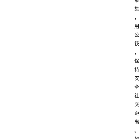
图
说
阳
信
登录
注册
阳
信
视
频
阳
信
公
益
公
示
公