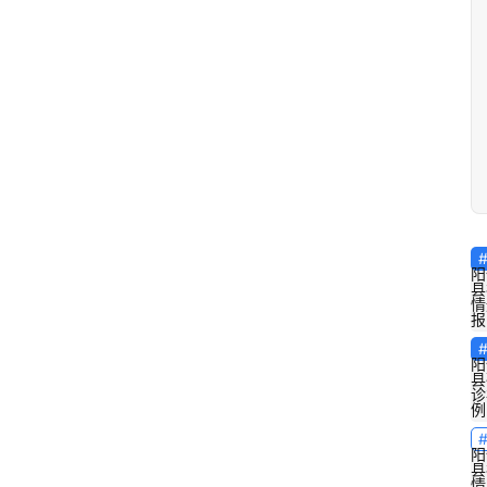
阳
县
情
报
阳
县
诊
例
阳
县
情