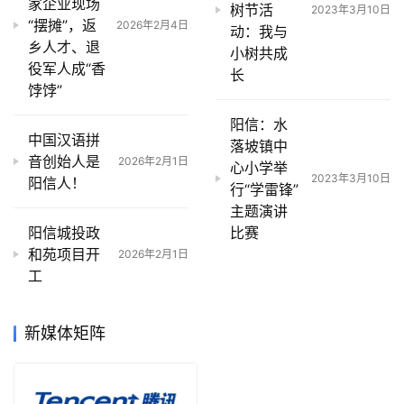
家企业现场
树节活
2023年3月10日
“摆摊”，返
2026年2月4日
动：我与
乡人才、退
小树共成
役军人成“香
长
饽饽”
阳信：水
中国汉语拼
落坡镇中
音创始人是
2026年2月1日
心小学举
2023年3月10日
阳信人！
行“学雷锋”
主题演讲
阳信城投政
比赛
和苑项目开
2026年2月1日
工
新媒体矩阵