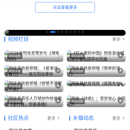
阳
点击查看更多
信
头
条
阳信：咖啡消费新风尚 从小城“提神剂”到生活“新符号”
0
图说阳信
视频栏目
更多
乡
镇
动
2026年阳信县贺岁片《溯年
《灯火里的中国》阳信县信城
阳信视频
阳信视频
态
1988》
街道办事处园亭社区版
2026年2月14日
0
2022年10月12日
0
阳信县抗疫视频：《疫渐远，
阳信县抗疫视频《雨夜的坚
阳信头条
阳信视频
等春归》——我在阳信等你
守》
图
2022年3月23日
0
2022年3月22日
0
说
阳信县抗疫视频《疫情不退警
阳信县抗疫视频《疫路有你》
阳信视频
阳信视频
2022年3月22日
0
阳
察不退》
2022年3月22日
0
信
阳信县音乐人万斌创作抗疫歌
阳信《战疫》：坚定信心 向阳
阳信视频
阳信视频
曲《逆行者，你是英雄》
花开
登录
注册
2022年3月22日
0
2022年3月21日
0
阳
社区热点
乡镇动态
更多
更多
信
视