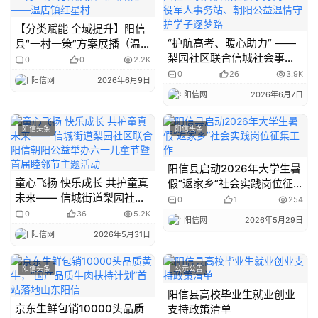
【分类赋能 全域提升】阳信
“护航高考、暖心助力” ——
县“一村一策”方案展播（温
梨园社区联合信城社会事务
店镇）——温店镇红星村
0
0
2.2K
岗、退役军人事务站、朝阳
0
26
3.9K
阳信网
2026年6月9日
公益温情守护学子逐梦路
阳信网
2026年6月7日
阳信头条
阳信头条
阳信县启动2026年大学生暑
童心飞扬 快乐成长 共护童真
假“返家乡”社会实践岗位征
未来—— 信城街道梨园社区
集工作
0
1
254
联合阳信朝阳公益举办六一
0
36
5.2K
阳信网
2026年5月29日
儿童节暨首届睦邻节主题活
阳信网
2026年5月31日
动
阳信头条
公示公告
阳信县高校毕业生就业创业
京东生鲜包销10000头品质
支持政策清单