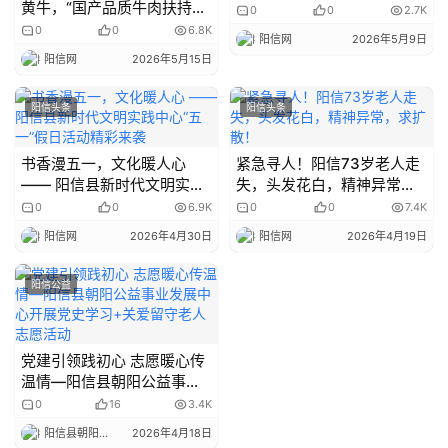
黄牛，“国产品质牛肉扶持计
0
0
2.7K
划”首站落地山东阳信
0
0
6.8K
阳信网
2026年5月9日
阳信网
2026年5月15日
阳信头条
阳信头条
书香漫五一，文化暖人心
紧急寻人！阳信73岁老人走
—— 阳信县新时代文明实践
失，头发花白，精神异常，
中心“五一”假日活动精彩来
求扩散！
0
0
6.9K
0
0
7.4K
袭
阳信网
2026年4月30日
阳信网
2026年4月19日
阳信公益
党建引领践初心 志愿暖心传
首
温情—阳信县朝阳公益事业
发展中心开展党史学习+关爱
页
0
16
3.4K
留守老人志愿活动
阳信县朝阳公益事业发展中心
2026年4月18日