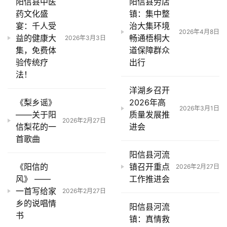
阳信县中医
阳信县劳店
频
药文化盛
镇：集中整
宴：千人受
治大集环境
2026年4月8日
阳
益的健康大
畅通梧桐大
2026年3月3日
信
集，免费体
道保障群众
公
验传统疗
出行
益
法！
洋湖乡召开
公
《梨乡谣》
2026年高
2026年3月1日
示
——关于阳
质量发展推
2026年2月27日
公
信梨花的一
进会
告
首歌曲
阳信县河流
《阳信的
镇召开重点
2026年2月27日
风》 ——
工作推进会
一首写给家
2026年2月27日
乡的说唱情
阳信县河流
书
镇：真情救