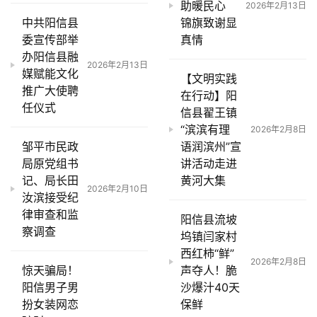
助暖民心
2026年2月13日
中共阳信县
锦旗致谢显
委宣传部举
真情
办阳信县融
2026年2月13日
媒赋能文化
【文明实践
推广大使聘
在行动】阳
任仪式
信县翟王镇
“滨滨有理
2026年2月8日
邹平市民政
语润滨州”宣
局原党组书
讲活动走进
记、局长田
黄河大集
2026年2月10日
汝滨接受纪
律审查和监
阳信县流坡
察调查
坞镇闫家村
西红柿“鲜”
2026年2月8日
惊天骗局！
声夺人！脆
阳信男子男
沙爆汁40天
扮女装网恋
保鲜