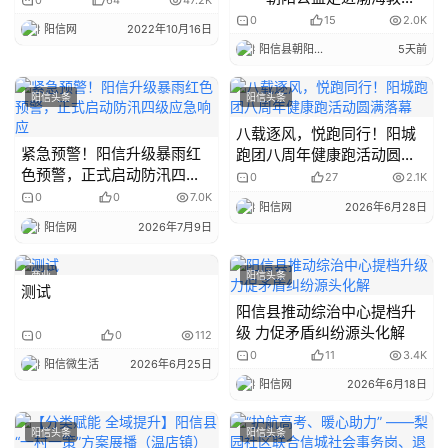
0
64
47.2K
旅红色基地开展建军节主题
0
15
2.0K
阳信网
2022年10月16日
研学活动
阳信县朝阳公益事业发展中心
5天前
阳信头条
阳信头条
八载逐风，悦跑同行！阳城
紧急预警！阳信升级暴雨红
跑团八周年健康跑活动圆满
色预警，正式启动防汛四级
落幕
0
27
2.1K
应急响应
0
0
7.0K
阳信网
2026年6月28日
阳信网
2026年7月9日
商业
阳信头条
测试
阳信县推动综治中心提档升
级 力促矛盾纠纷源头化解
0
0
112
0
11
3.4K
阳信微生活
2026年6月25日
阳信网
2026年6月18日
阳信头条
阳信头条