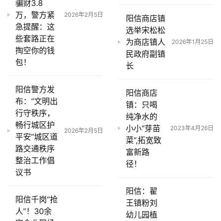
骗财3.8
万，警方紧
2026年2月5日
阳信商店镇
急提醒：这
选举宋松松
些套路正在
为商店镇人
2026年1月25日
掏空你的钱
民政府副镇
包！
长
阳信警方发
阳信商店
布：“文明出
镇：只喝
行守秩序，
纯净水的
畅行城区护
小小“芽苗
2023年4月26日
2026年2月5日
平安”城区道
菜”,拓宽致
路交通秩序
富新路
整治工作倡
径！
议书
阳信：翟
阳信千岗“抢
王镇粉刘
人”！30余
幼儿园植