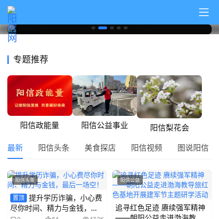
阳信县召开新媒体协会暨自媒体联盟成立大会
0
2026年3月18日
阳信头条
专题推荐
阳信政能量
阳信公益事业
阳信梨花会
最新
阳信头条
美食探店
阳信视频
图说阳信
阳信头条
阳信公益
提升学历诈骗，小心费
置顶
追寻红色足迹 赓续强军精神
尽你时间、精力与金钱，最
——朝阳公益走进渤海教导
后一场空！