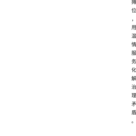
阳
信
视
频
阳
信
公
益
公
示
公
告