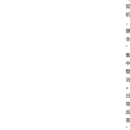
“
+
”