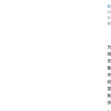
阳
2
乡
阅