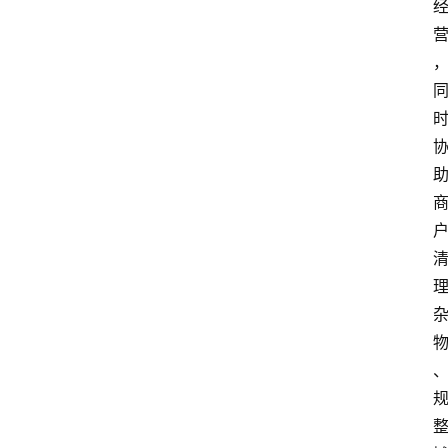
页
阳
信
头
条
乡
镇
动
态
图
说
阳
信
登录
注册