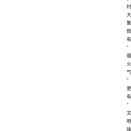
“
”
“