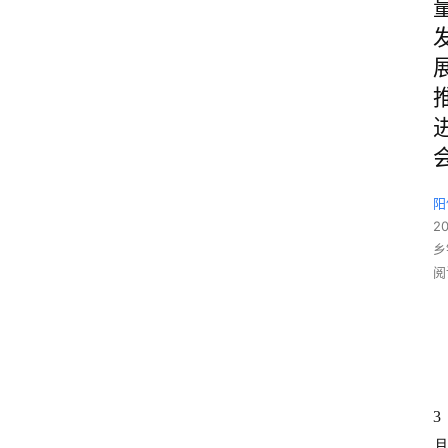
阳
2
乡
阅
3