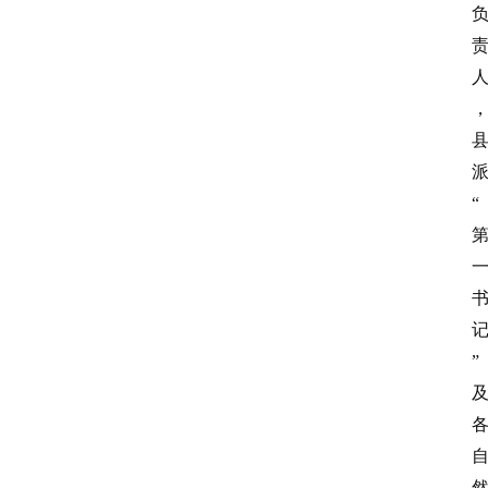
阳
信
头
条
乡
“
镇
动
态
图
说
”
阳
信
登录
注册
阳
信