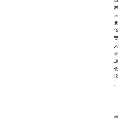
视
频
阳
信
公
益
公
示
公
告