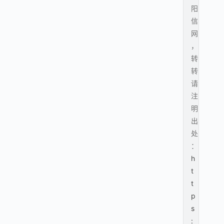
阳
信
网
，
转
转
请
注
明
出
处
：
h
t
t
p
s
: