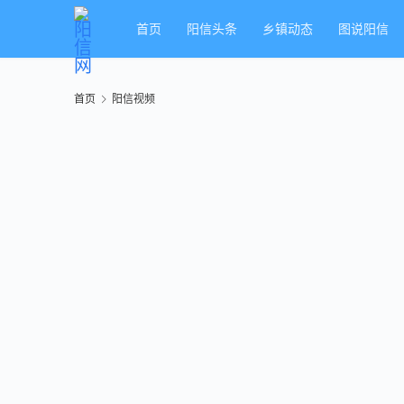
首页
阳信头条
乡镇动态
图说阳信
首页
阳信视频