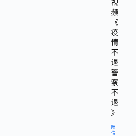
视
频
《
疫
情
不
退
警
察
不
退
》
阳
信