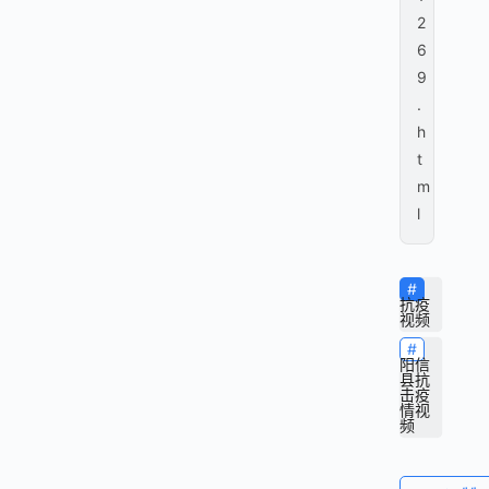
2
6
9
.
h
t
m
l
抗疫
视频
阳信
县抗
击疫
情视
频