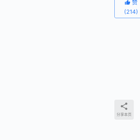
赞
(214)
阳
信
县
抗
上
疫
一
篇
视
2022
频
年3
《
月22
疫
日
分享本页
路
阳
有
信
你
县
》
下
2022