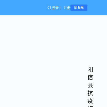
登录
注册
投稿
阳
信
县
抗
疫