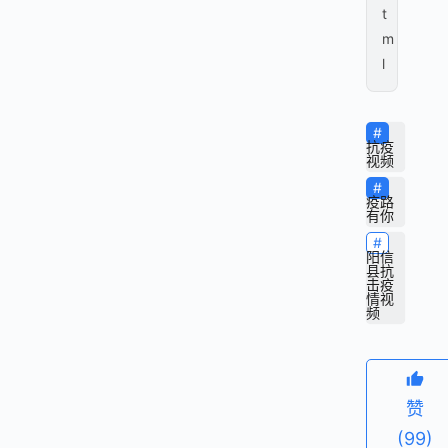
t
m
l
抗疫
视频
疫路
有你
阳信
县抗
击疫
情视
频
赞
(99)