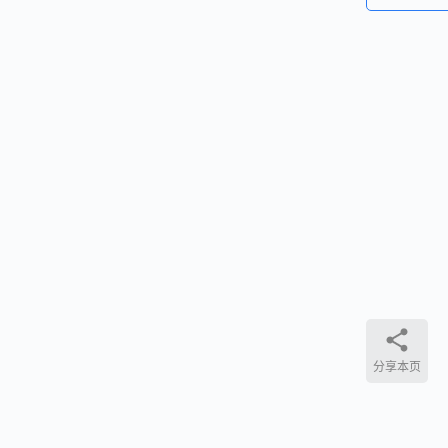
阳
信
县
音
上
乐
一
篇
人
2022
万
年3
斌
月22
创
日
作
阳
抗
信
分享本页
疫
县
歌
下
2022
抗
曲
一
年3
疫
篇
月22
《
日