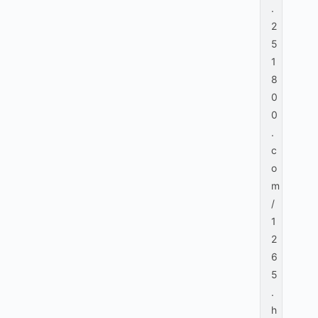
.
2
5
1
8
0
0
.
c
o
m
/
1
2
6
5
.
h