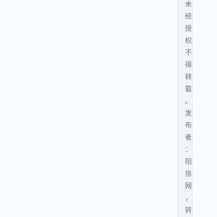
未
经
授
权
不
得
转
载
。
发
布
者
：
阳
信
网
，
转