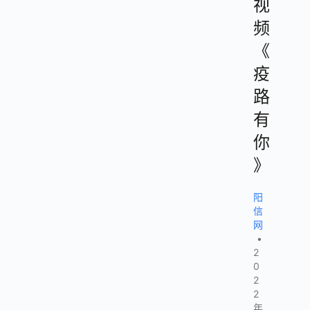
视
频
《
疫
路
有
你
》
阳
信
网
•
2
0
2
2
年