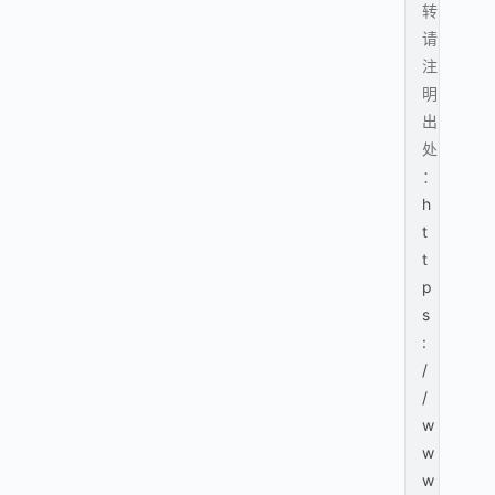
转
请
注
明
出
处
：
h
t
t
p
s
:
/
/
w
w
w