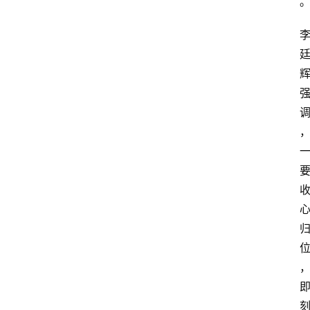
说
阳
信
登录
注册
阳
信
视
频
阳
信
公
益
公
示
公
告