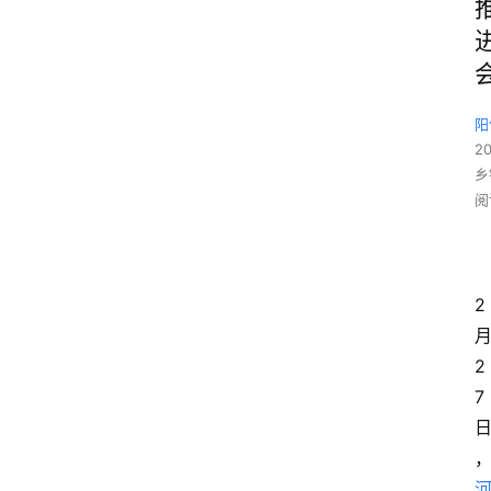
阳
2
乡
阅
2
2
7