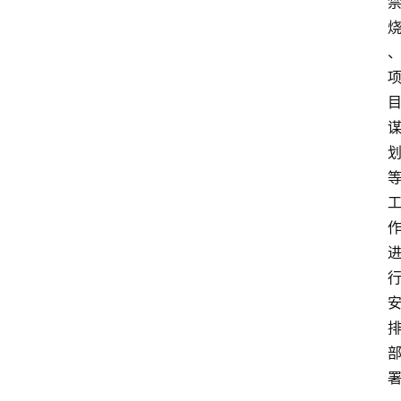
首
页
阳
信
头
条
乡
镇
动
态
图