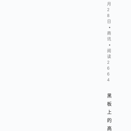
月
2
8
日
•
商
讯
•
阅
读
2
6
6
4
黑
板
上
的
高