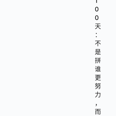
1
0
0
天
：
不
是
拼
谁
更
努
力
，
而