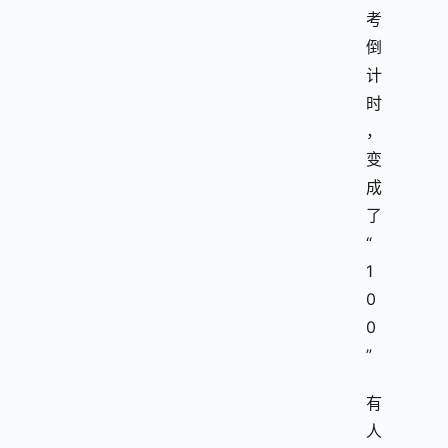
考
倒
计
时
，
变
成
了
“
1
0
0
”
有
人