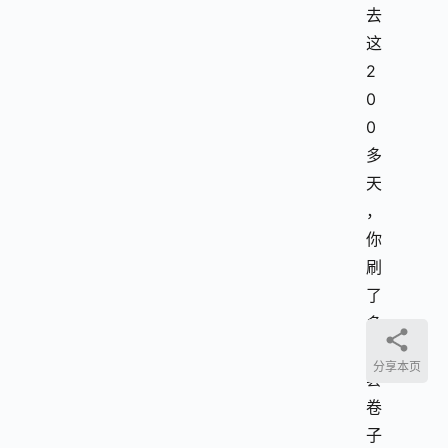
去
这
2
0
0
多
天
，
你
刷
了
多
少
分享本页
套
卷
子