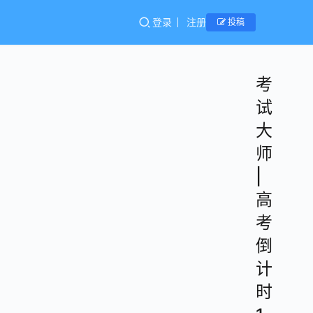
登录
注册
投稿
考
试
大
师
|
高
考
倒
计
时