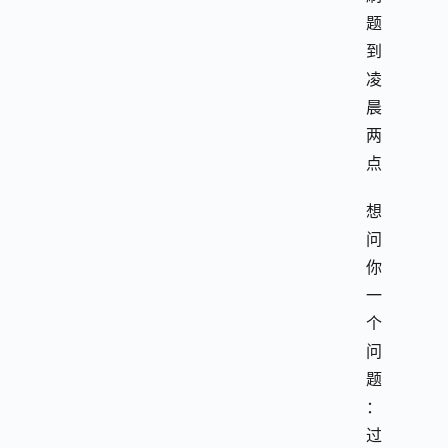
题
到
凌
晨
两
点
想
问
你
一
个
问
题
：
过