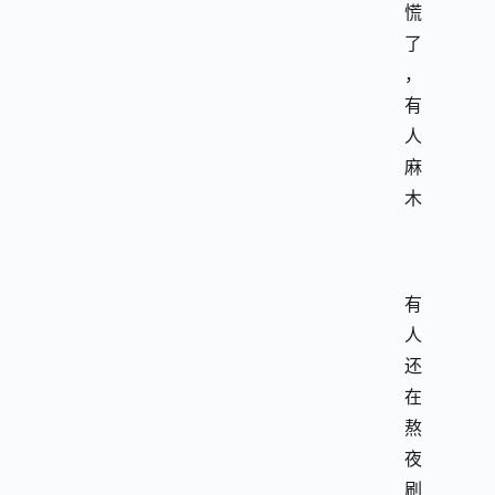
慌
了
，
有
人
麻
木
有
人
还
在
熬
夜
刷