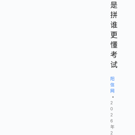
是
拼
谁
更
懂
考
试
阳
信
网
•
2
0
2
6
年
2