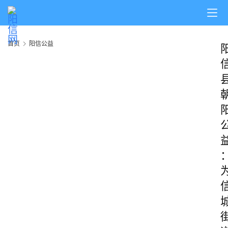
首页
阳信公益