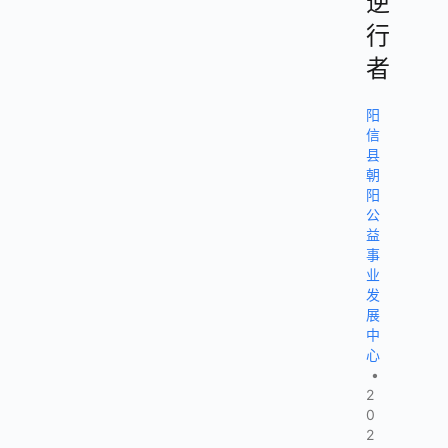
逆
行
者
阳
信
县
朝
阳
公
益
事
业
发
展
中
心
•
2
0
2