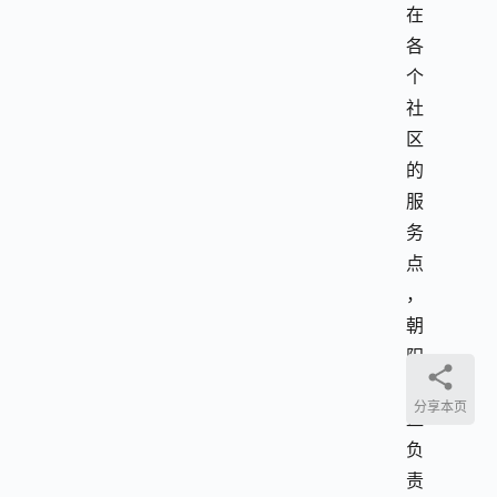
在
各
个
社
区
的
服
务
点
，
朝
阳
公
分享本页
益
负
责