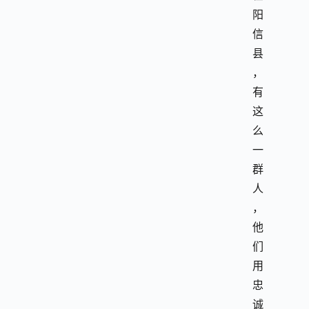
阳
信
县
，
有
这
么
一
群
人
，
他
们
用
忠
诚