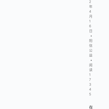
2
年
4
月
1
6
日
•
阳
信
公
益
•
阅
读
1
7
3
4
5
在