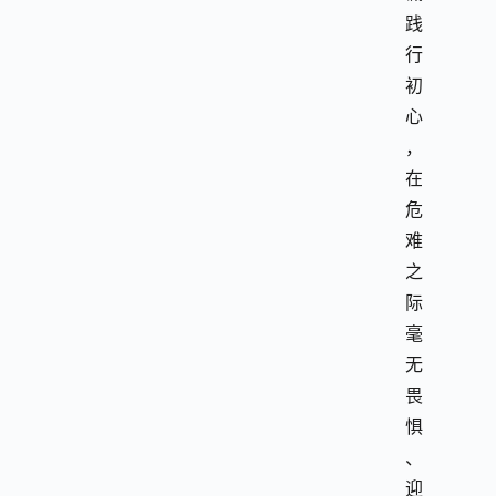
践
行
初
心
，
在
危
难
之
际
毫
无
畏
惧
、
迎