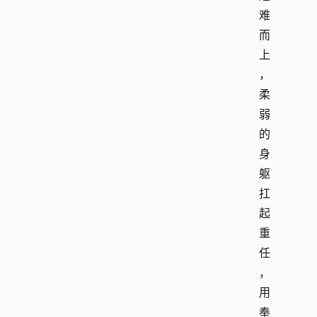
难
而
上
，
柔
弱
的
身
躯
扛
起
重
任
，
用
奉