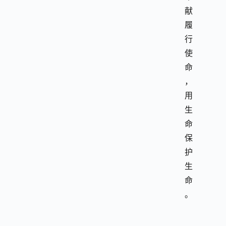
献
履
行
使
命
，
用
生
命
保
护
生
命
。