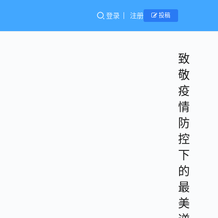
登录
注册
投稿
致
敬
疫
情
防
控
下
的
最
美