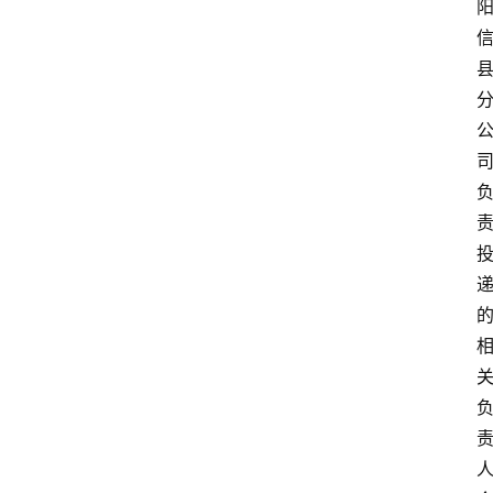
说
阳
信
登录
注册
阳
信
视
频
阳
信
公
益
公
示
公
告