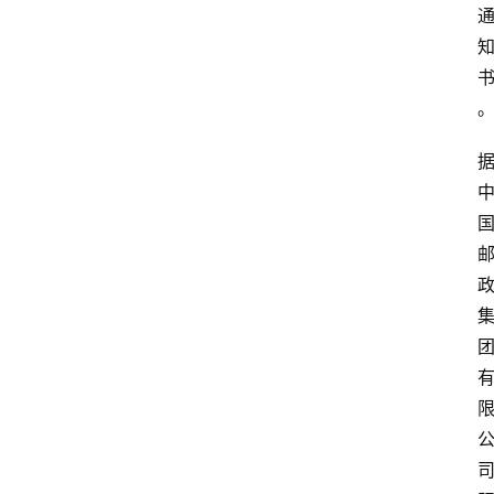
首
页
阳
信
头
条
乡
镇
动
态
图