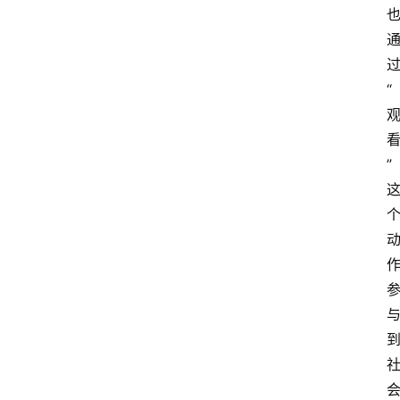
首
“
页
阳
”
信
头
条
乡
镇
动
态
图
说