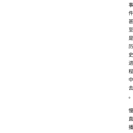
阳
信
登录
注册
阳
信
视
频
阳
信
公
益
公
示
公
告