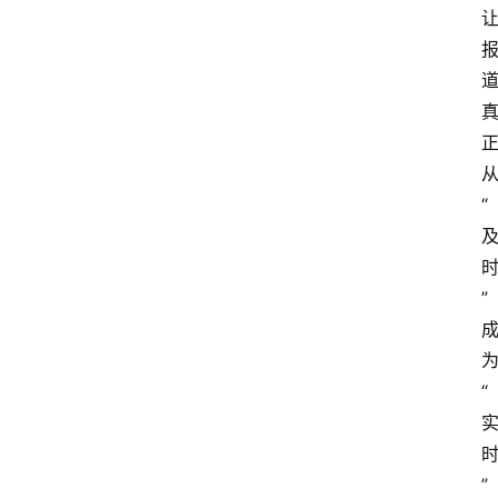
“
”
“
”