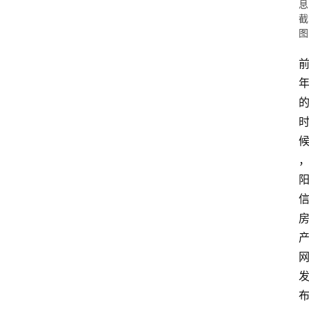
息
截
图