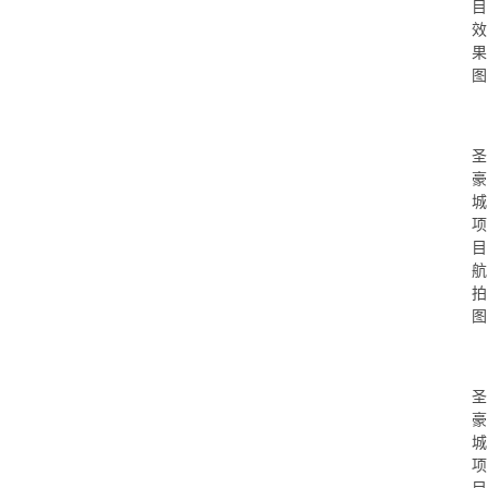
目
效
果
图
圣
豪
城
项
目
航
拍
图
圣
豪
城
项
目