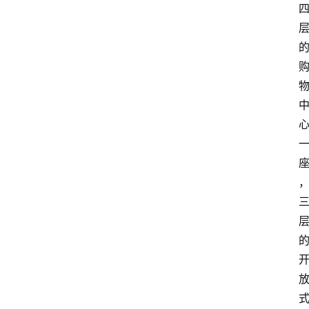
首
页
阳
信
头
条
乡
镇
动