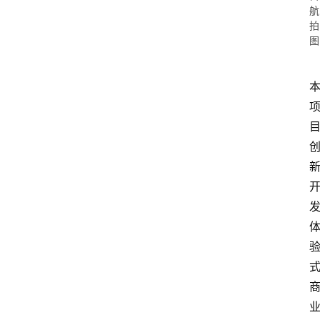
航
拍
图