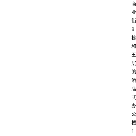
态
图
说
8
阳
信
登录
注册
阳
信
视
频
阳
信
公
益
1