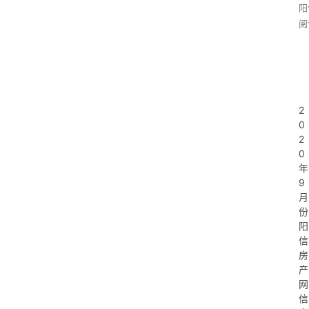
阳
阅
2
0
2
0
年
9
月
份
阳
信
房
产
网
信