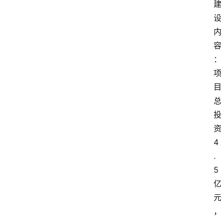
首
页
4
阳
.
信
头
5
条
乡
镇