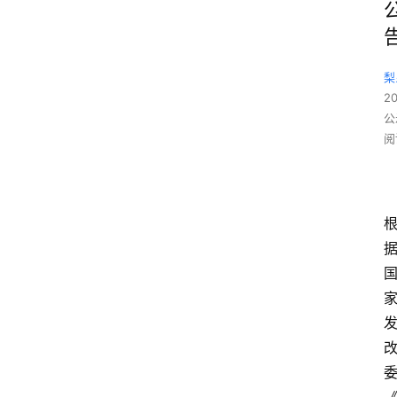
梨
2
公
阅