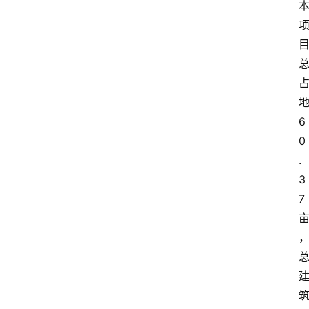
动
态
图
说
阳
信
6
0
登录
注册
阳
.
信
3
视
7
频
阳
信
公
益