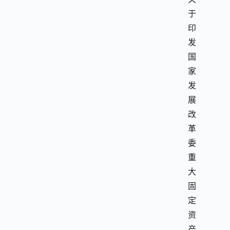
于
印
发
国
家
发
展
改
革
委
重
大
固
定
资
产