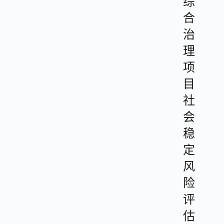
综
合
治
理
项
目
社
会
稳
定
风
险
评
估