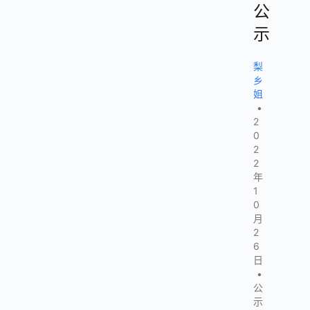
公
示
梨
乡
姐
•
2
0
2
2
年
1
0
月
2
6
日
•
公
示