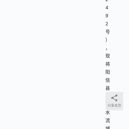
4
9
2
号
）
，
现
将
阳
信
县
环
城
分享本页
水
流
域