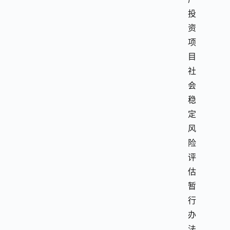
投
资
项
目
社
会
稳
定
风
险
评
估
暂
行
办
法