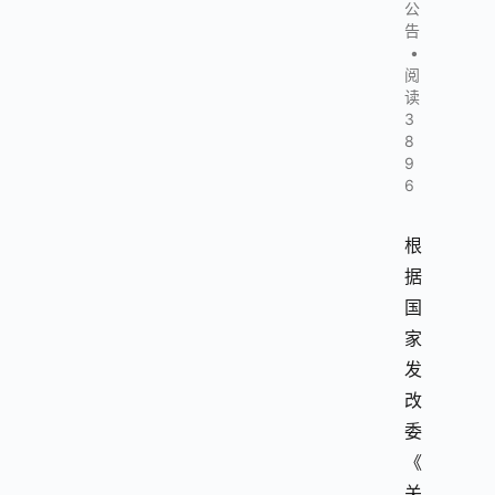
公
告
•
阅
读
3
8
9
6
根
据
国
家
发
改
委
《
关