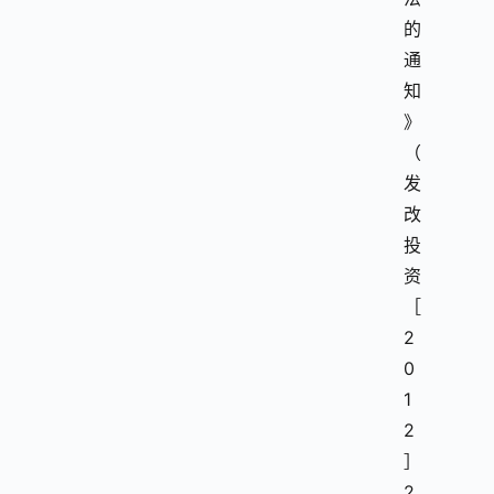
的
通
知
》
（
发
改
投
资
［
2
0
1
2
］
2