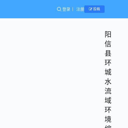
登录
注册
投稿
阳
信
县
环
城
水
流
域
环
境