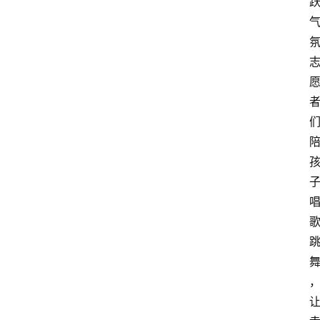
图
说
阳
信
登录
注册
阳
信
视
频
阳
信
公
益
公
示
公