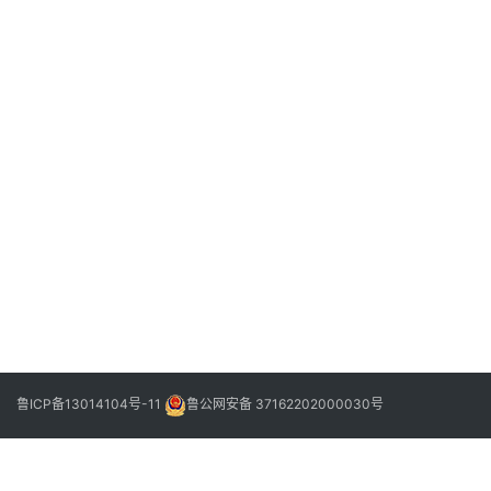
2022
年11
月11
日
阳
信
县
下
2022
退
一
年11
役
篇
月14
日
军
人
致
富
带
头
鲁ICP备13014104号-11
鲁公网安备 37162202000030号
人
创
业
指