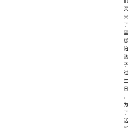
首
页
阳
信
头
条
乡
镇
动
态