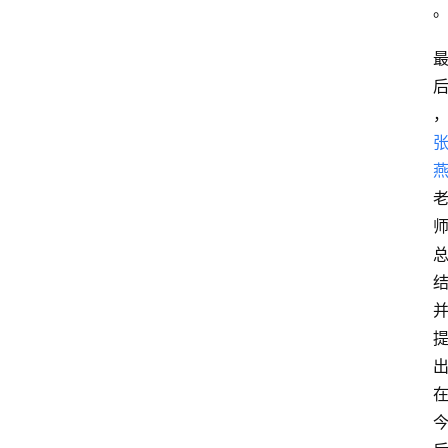
动
态
图
说
阳
信
登录
注册
阳
信
视
频
阳
信
公
益