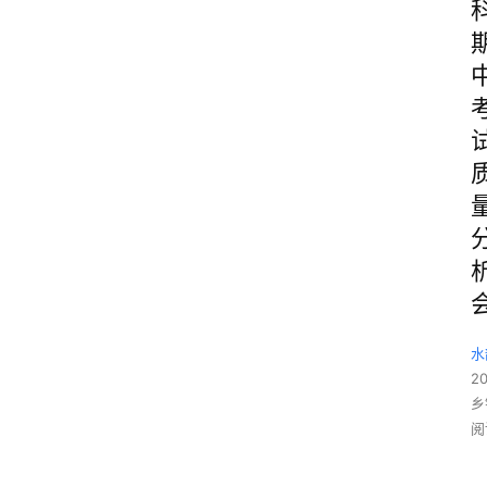
水
2
乡
阅