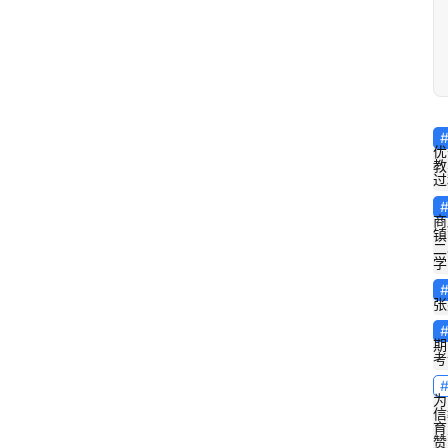
优
教
过
商
镇
二
学
张
期
考
为
信
育
赞