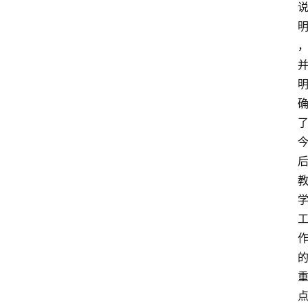
首
页
阳
信
头
条
乡
镇