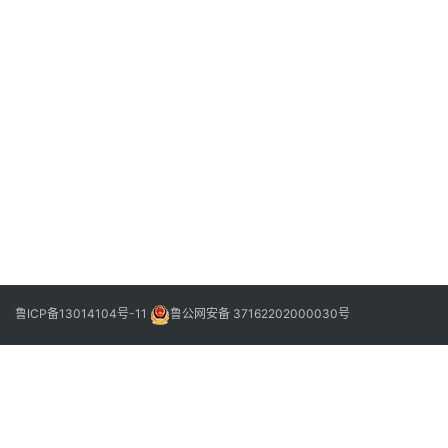
2022
年11
月25
日
阳
信
：
下
2022
玩
一
年11
转
篇
月25
日
体
能
·
以
研
促
鲁ICP备13014104号-11
鲁公网安备 37162202000030号
教
·
助
力
成
长