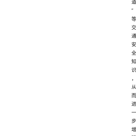
”
首
页
阳
信
头
条
乡
镇
动
态
图
说
阳