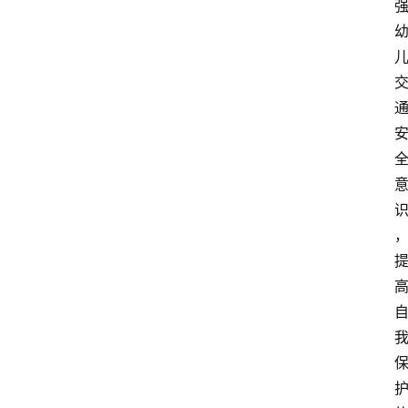
信
登录
注册
阳
信
视
频
阳
信
公
益
公
示
公
告