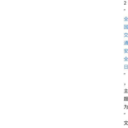
2
“
”
“