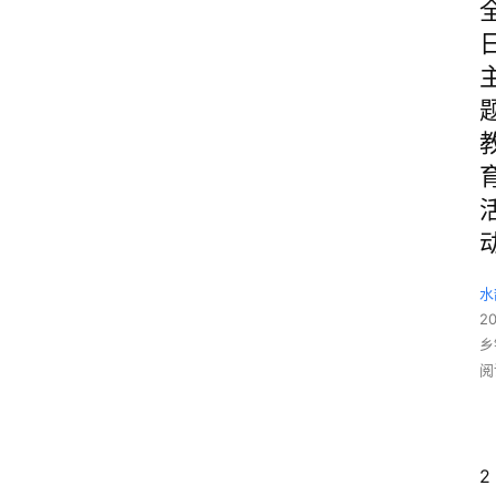
水
2
乡
阅
2