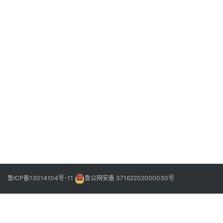
2022
年12
月2
日
阳
信
县
下
2022
副
一
年12
县
篇
月2
日
长
、
县
政
府
党
鲁ICP备13014104号-11
鲁公网安备 37162202000030号
组
成
员
，