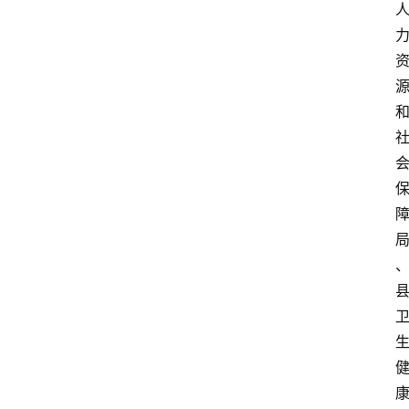
阳
信
登录
注册
阳
信
视
频
阳
信
公
益
公
示
公
告