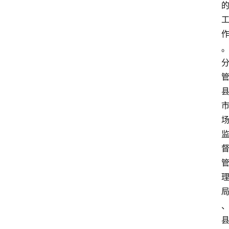
首
页
阳
信
头
条
乡
镇
动
态
图
说