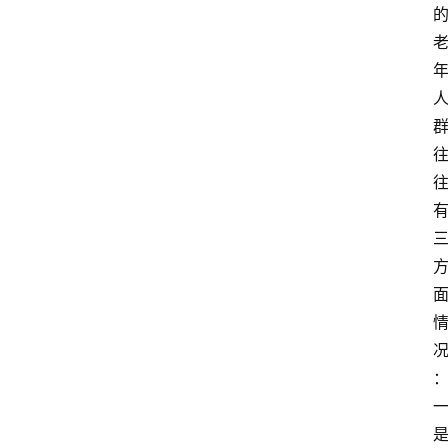
阳
信
登录
注册
阳
信
视
频
阳
信
公
益
公
示
公
告