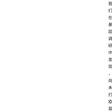
首
页
阳
信
头
条
乡
镇
动
态
图
说