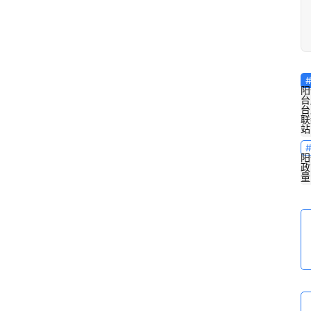
阳
台
台
联
站
阳
政
量