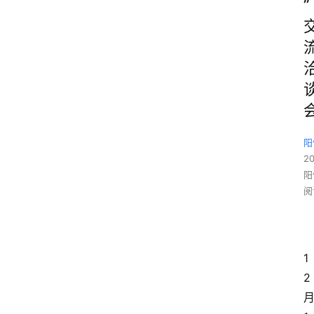
”
阳
2
阳
阅
1
2