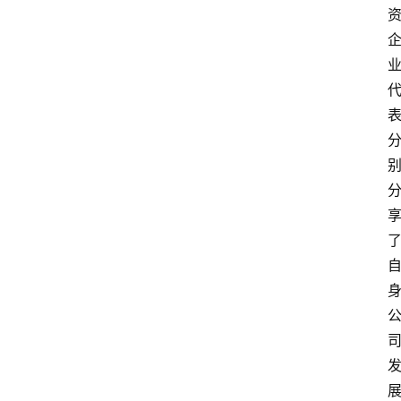
频
阳
信
公
益
公
示
公
告