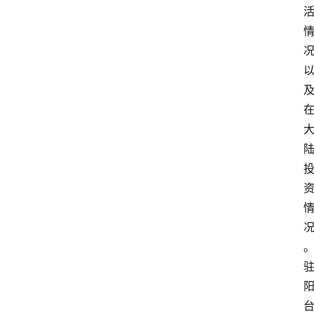
信
头
条
乡
镇
动
态
图
说
阳
信
登录
注册
阳
信
视