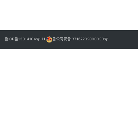
新
篇
月15
日
果
园
：
体
验
采
鲁ICP备13014104号-11
鲁公网安备 37162202000030号
摘
乐
趣
共
享
“
莓
”
好
时
光