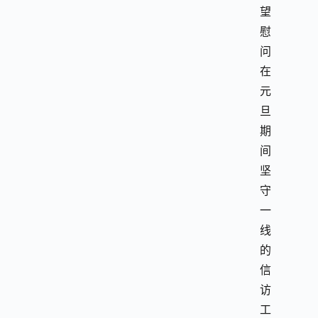
望
慰
问
在
元
旦
期
间
坚
守
一
线
的
信
访
工