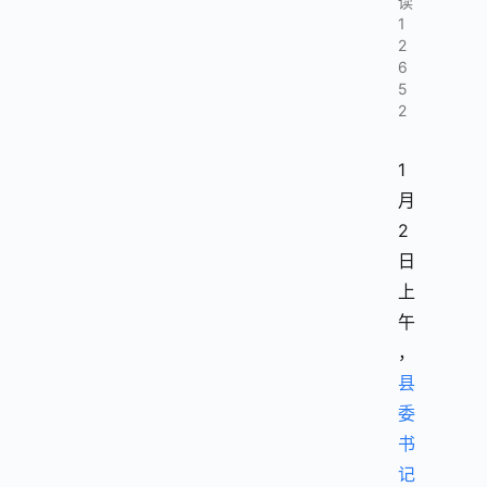
读
1
2
6
5
2
1
月
2
日
上
午
，
县
委
书
记