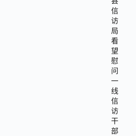
县
信
访
局
看
望
慰
问
一
线
信
访
干
部