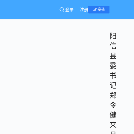
登录
注册
投稿
阳
信
县
委
书
记
郑
令
健
来