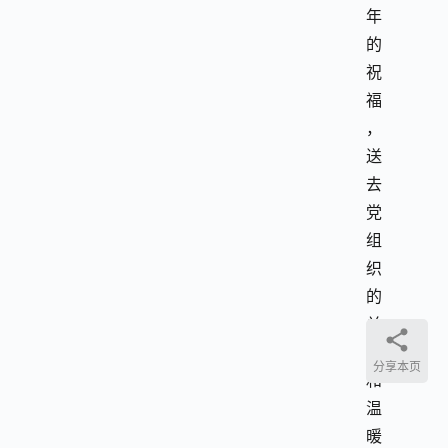
年
的
祝
福
，
送
去
党
组
织
的
关
心
分享本页
和
温
暖