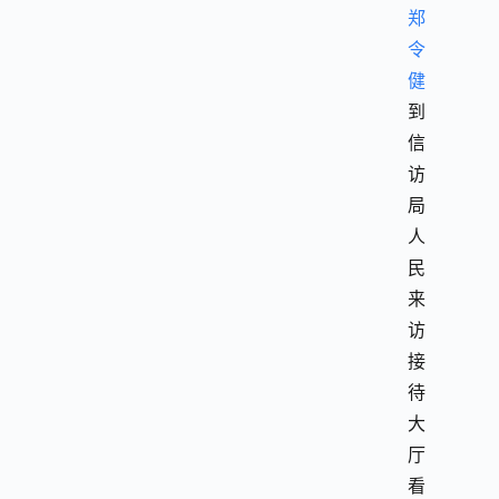
郑
令
健
到
信
访
局
人
民
来
访
接
待
大
厅
看