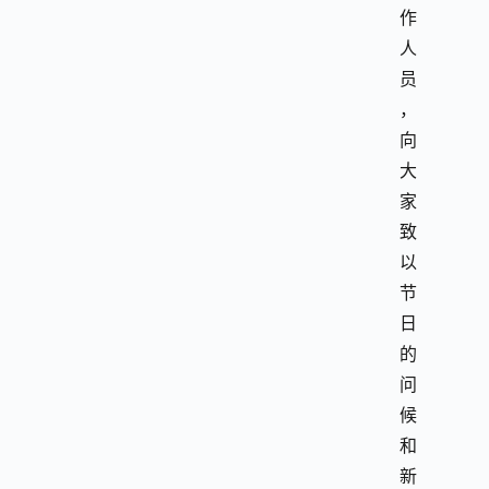
作
人
员
，
向
大
家
致
以
节
日
的
问
候
和
新