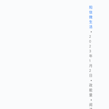
阳
信
微
生
活
•
2
0
2
3
年
1
月
2
日
•
政
能
量
•
阅