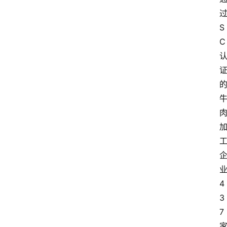
S
C
4
3
7