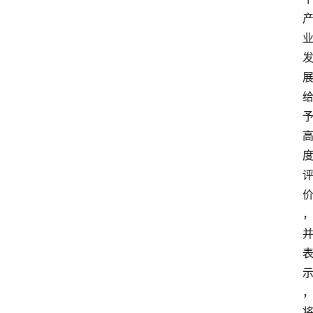
阳
信
登录
注册
阳
信
视
频
阳
信
公
益
公
示
公
告