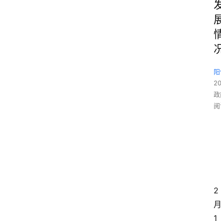
阳
2
政
阅
2
1