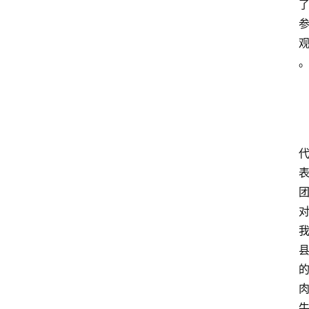
首
页
阳
信
头
条
乡
镇
动
态
图
说