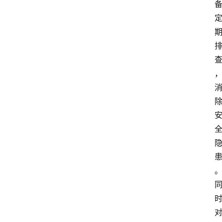
首
页
阳
信
头
条
乡
镇
动
态