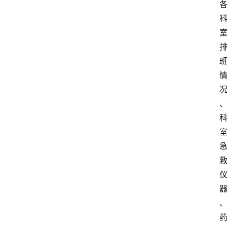
图
说
阳
信
登录
注册
阳
信
视
频
阳
信
公
益
公
示
公