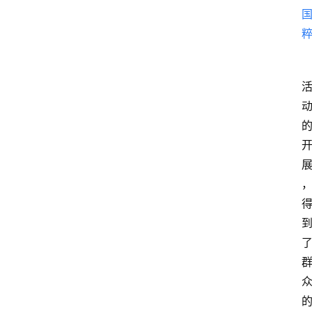
说
阳
信
登录
注册
阳
信
视
频
阳
信
公
益
公
示
公
告