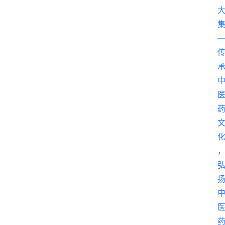
首
页
阳
信
头
条
乡
镇
动
态
图