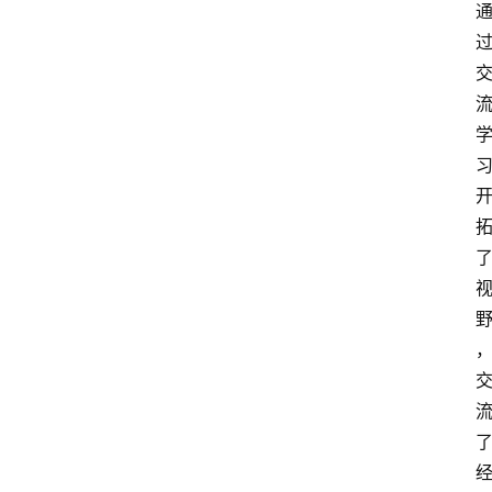
信
视
频
阳
信
公
益
公
示
公
告