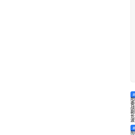
阳
委
战
副
长
波
阳