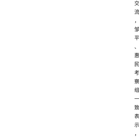
页
阳
信
头
条
乡
镇
动
态
图
说
阳
信
登录
注册
阳