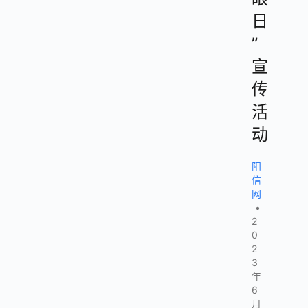
日
”
宣
传
活
动
阳
信
网
•
2
0
2
3
年
6
月