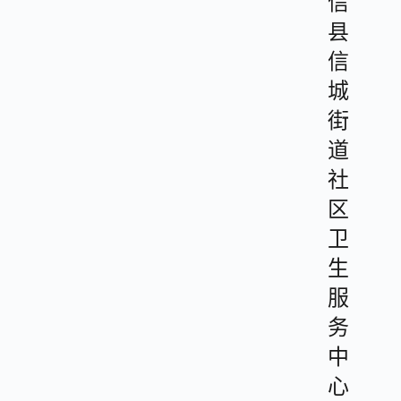
信
县
信
城
街
道
社
区
卫
生
服
务
中
心