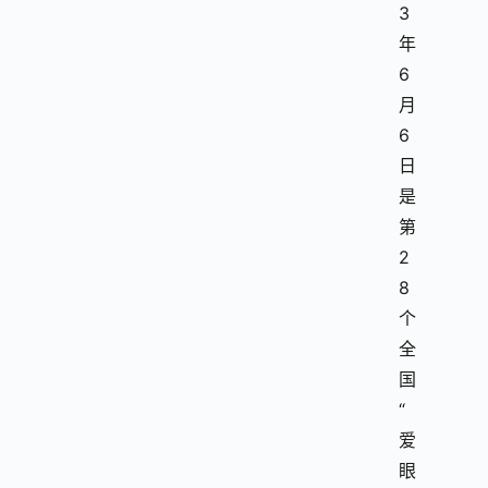
3
年
6
月
6
日
是
第
2
8
个
全
国
“
爱
眼