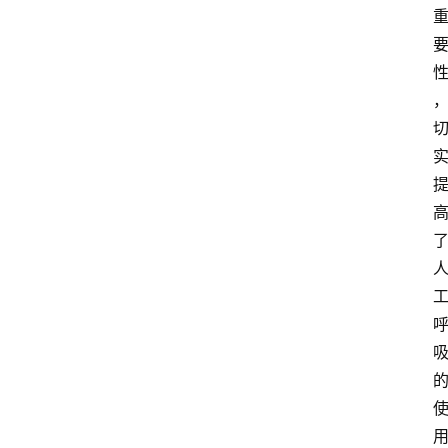
阳
信
头
条
乡
镇
动
态
图
说
阳
信
登录
注册
阳
信