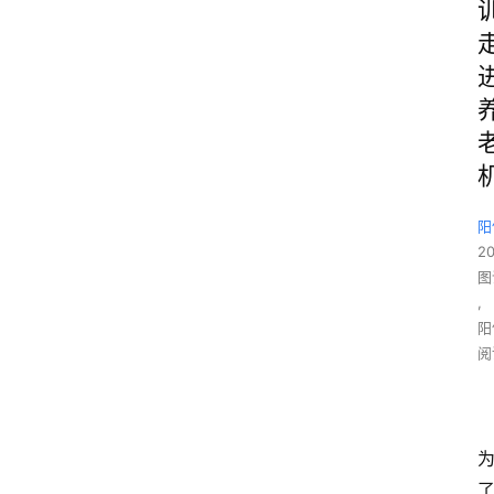
阳
2
图
,
阳
阅