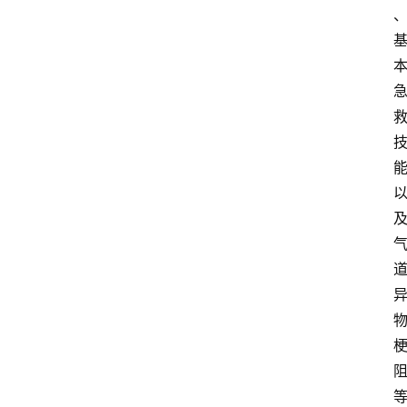
视
频
阳
信
公
益
公
示
公
告