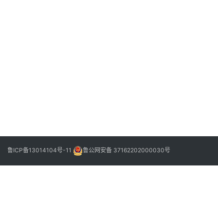
2023
年7
月8
日
阳
信
县
下
2023
战
一
年8
盾
篇
月21
日
救
援
队
新
人
见
鲁ICP备13014104号-11
鲁公网安备 37162202000030号
面
会
暨
队
伍
发
展