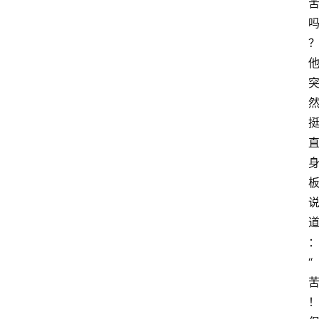
首
页
阳
信
头
条
乡
镇
动
态
“
图
说