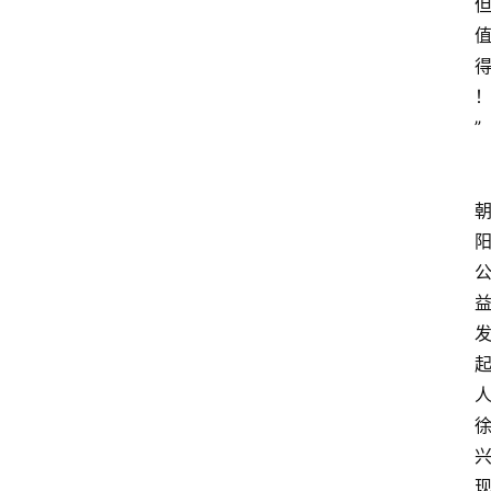
阳
信
登录
注册
阳
”
信
视
频
阳
信
公
益
公
示
公
告