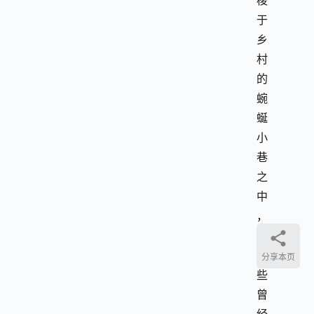
梭
于
乡
村
的
蜿
蜒
小
巷
之
中
，
为
那
分享本页
些
曾