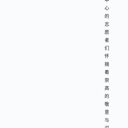
中
心
的
志
愿
者
们
怀
揣
着
崇
高
的
敬
意
与