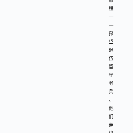
旅
程
—
—
探
望
退
伍
留
守
老
兵
。
他
们
穿