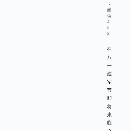
•
阅
读
4
5
2
在
八
一
建
军
节
即
将
来
临