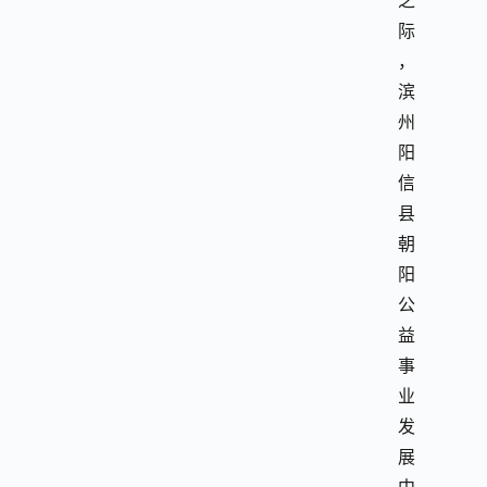
之
际
，
滨
州
阳
信
县
朝
阳
公
益
事
业
发
展