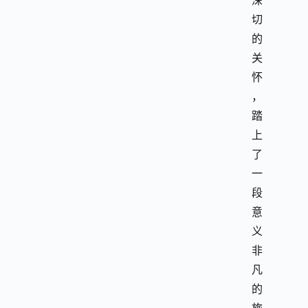
深
切
的
关
怀
，
踏
上
了
一
段
意
义
非
凡
的