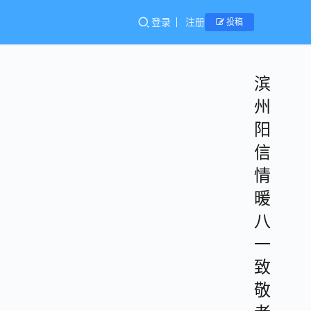
登录
注册
投稿
滨
州
阳
信
情
暖
八
一
致
敬