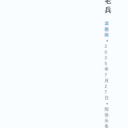
老
兵
滨
圈
网
•
2
0
2
5
年
7
月
2
7
日
•
阳
信
头
条