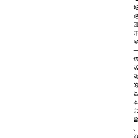
阳
信
视
频
阳
信
公
益
公
示
公
告