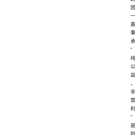
页
阳
信
头
条
“
乡
镇
动
益
态
图
说
利
阳
”
信
登录
注册