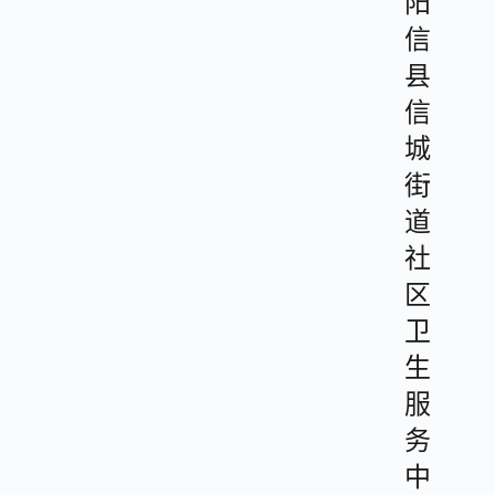
阳
信
县
信
城
街
道
社
区
卫
生
服
务
中