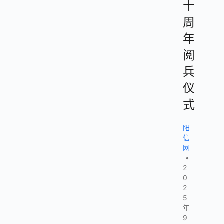
十
周
年
阅
兵
仪
式
阳
信
网
•
2
0
2
5
年
9