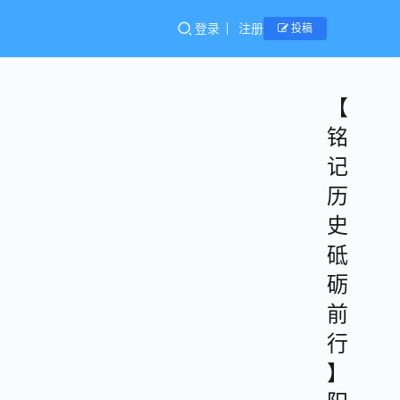
登录
注册
投稿
【
铭
记
历
史
砥
砺
前
行
】