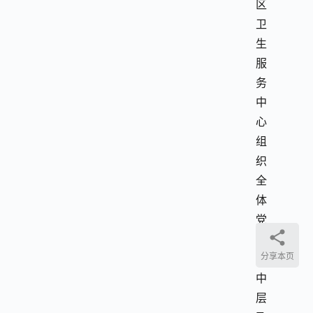
区
卫
生
服
务
中
心
组
织
全
体
党
员
分享本页
及
中
层