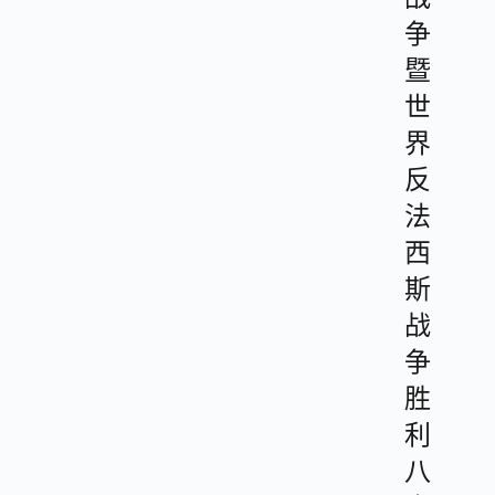
争
暨
世
界
反
法
西
斯
战
争
胜
利
八