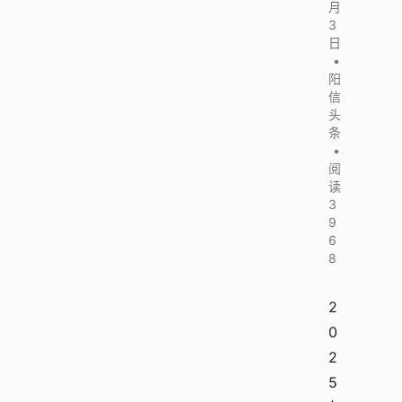
月
3
日
•
阳
信
头
条
•
阅
读
3
9
6
8
2
0
2
5