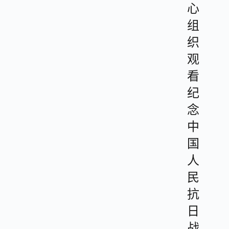
心
组
织
观
看
纪
念
中
国
人
民
抗
日
战