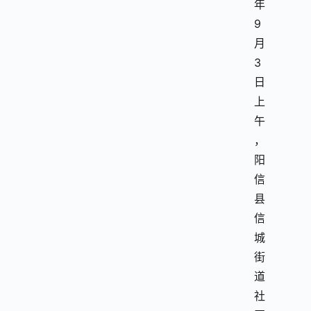
年
9
月
3
日
上
午
，
阳
信
县
信
城
街
道
社