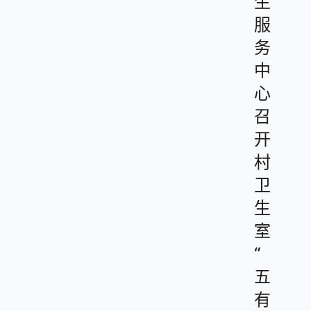
生
服
务
中
心
召
开
村
卫
生
室
“
五
有