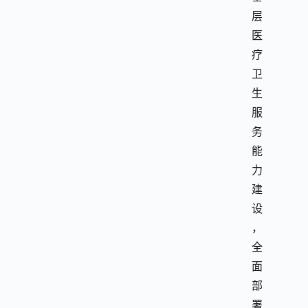
层
医
疗
卫
生
服
务
能
力
建
设
，
全
面
部
署