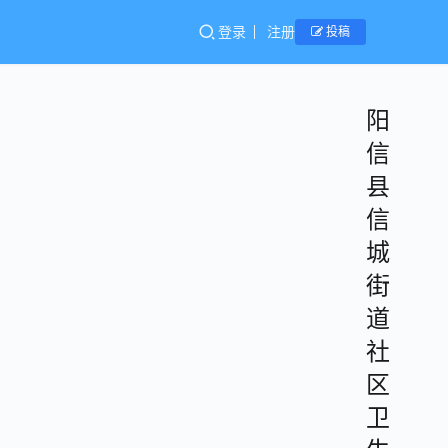
登录
注册
投稿
阳
信
县
信
城
街
道
社
区
卫