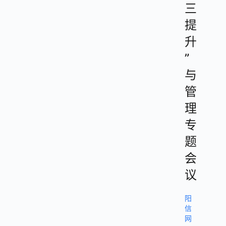
三
提
升
”
与
管
理
专
题
会
议
阳
信
网