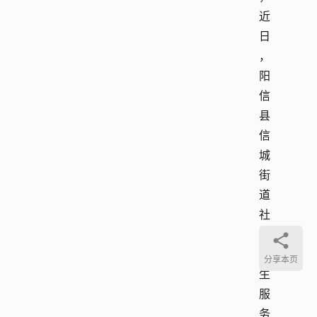
近
日
，
阳
信
县
信
城
街
道
社
区
卫
分享本页
生
服
务