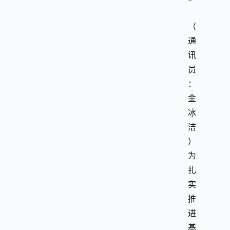
（
通
讯
员
：
金
冰
洁
）
为
扎
实
推
进
基