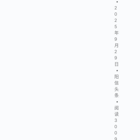
•
2
0
2
5
年
9
月
2
9
日
•
阳
信
头
条
•
阅
读
3
0
0
9