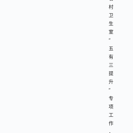
村
卫
生
室
“
五
有
三
提
升
”
专
项
工
作
，