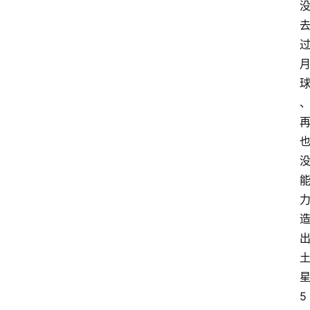
阳
信
登录
注册
阳
信
视
频
阳
信
公
益
公
示
公
告
5