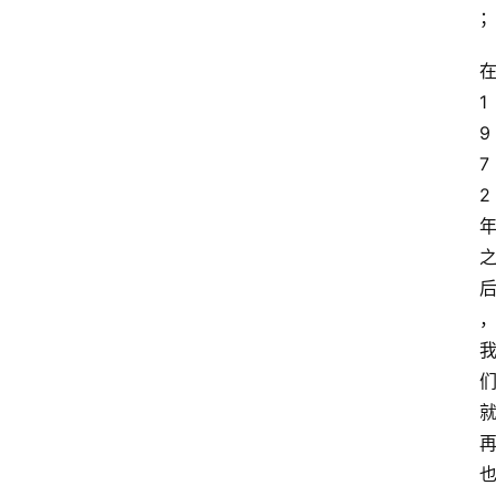
首
1
页
9
7
阳
2
信
头
条
乡
镇
动
态
图
说