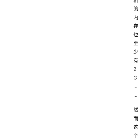
2
G
…
…