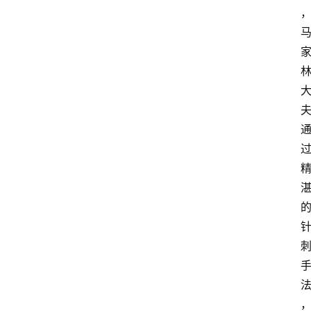
动
态
图
说
阳
信
登录
注册
阳
信
视
频
阳
信
公
益