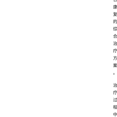
首
页
阳
信
头
条
乡
镇