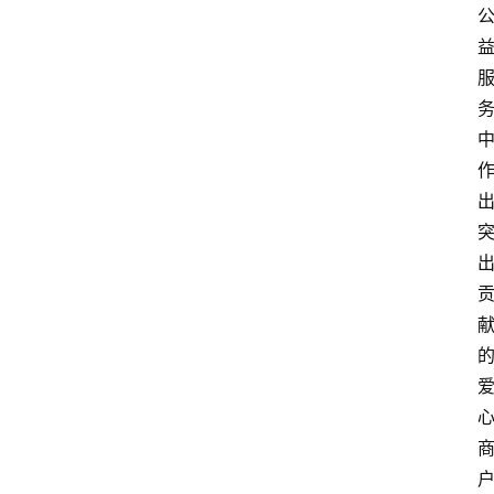
公
示
公
告