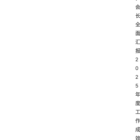
2
0
2
5