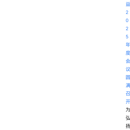
首
页
阳
信
头
条
乡
镇