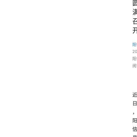
阳
2
阳
阅