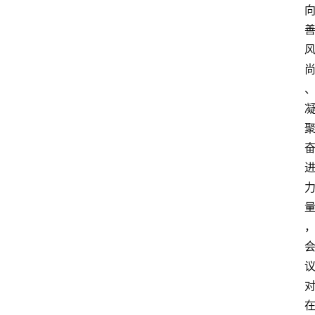
动
态
图
说
阳
信
登录
注册
阳
信
视
频
阳
信
公
益