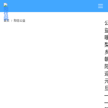
首页
阳信公益