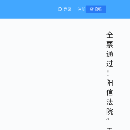
登录
注册
投稿
全
票
通
过
！
阳
信
法
院
“