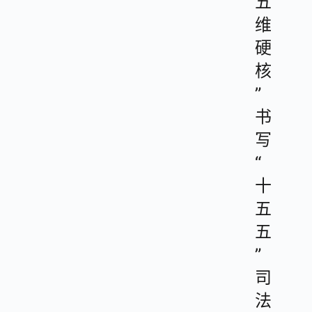
五
维
硬
核
”
书
写
“
十
五
五
”
司
法