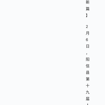
新
篇
】
2
月
6
日
，
阳
信
县
第
十
九
届