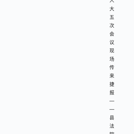
人
大
五
次
会
议
现
场
传
来
捷
报
—
—
县
法