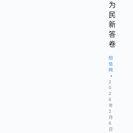
为
民
新
答
卷
阳
信
网
•
2
0
2
6
年
2
月
6
日