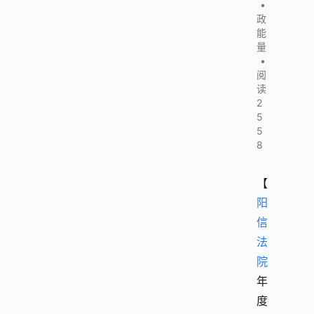
•
政
能
量
•
阅
读
2
5
5
8
【
阳
信
法
院
年
度