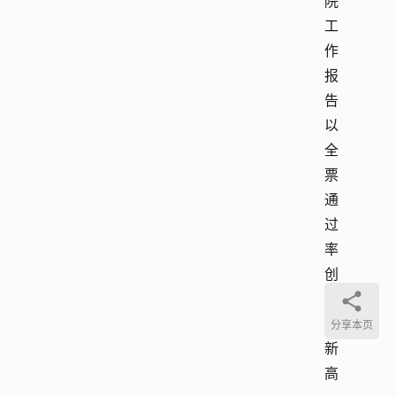
院
工
作
报
告
以
全
票
通
过
率
创
历
史
分享本页
新
高