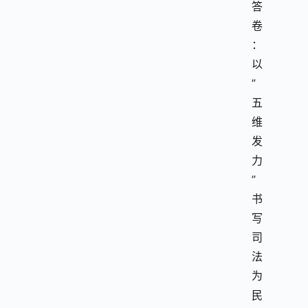
答
卷
：
以
”
五
维
发
力
”
书
写
司
法
为
民