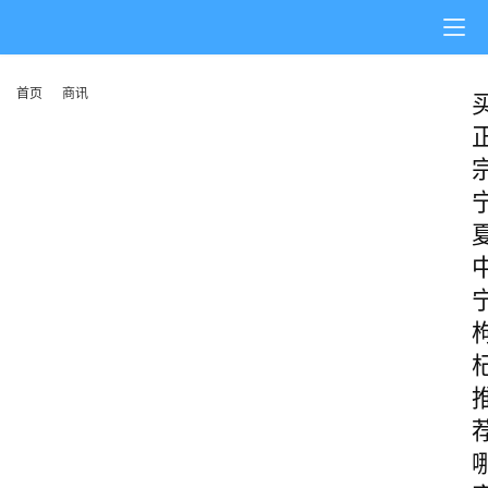
首页
商讯
首
页
阳
信
头
条
乡
镇
动
态