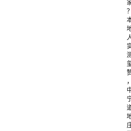
图
说
阳
信
阳
信
视
频
阳
信
公
益
公
示