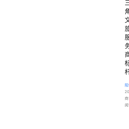
阳
2
商
阅