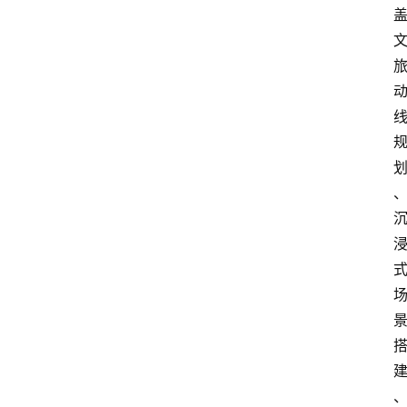
首
页
阳
信
头
条
乡
镇
动
态
图
说