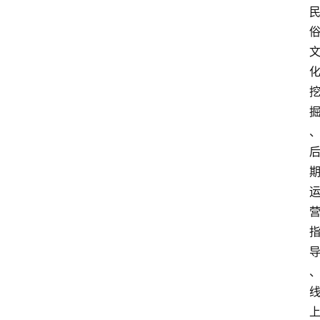
阳
信
登录
注册
阳
信
视
频
阳
信
公
益
公
示
公
告